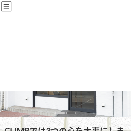
コ
ナ
ン
ビ
テ
ゲ
ン
ー
ツ
シ
へ
ョ
ス
ン
キ
に
ッ
移
プ
動
CLIMBでは3つの心を大事にしま